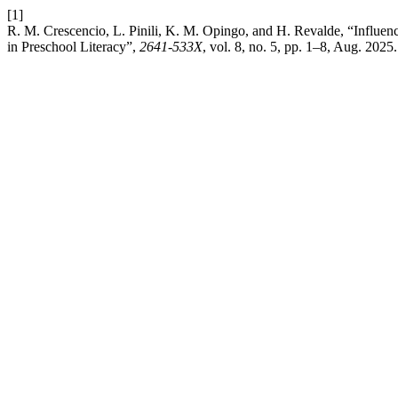
[1]
R. M. Crescencio, L. Pinili, K. M. Opingo, and H. Revalde, “Influe
in Preschool Literacy”,
2641-533X
, vol. 8, no. 5, pp. 1–8, Aug. 2025.